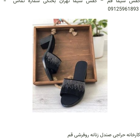
کفش شیما قم – کفش شیما تهران بختکی شماره تماس =
09125961893
کارخانه حراجی صندل زنانه روفرشی قم